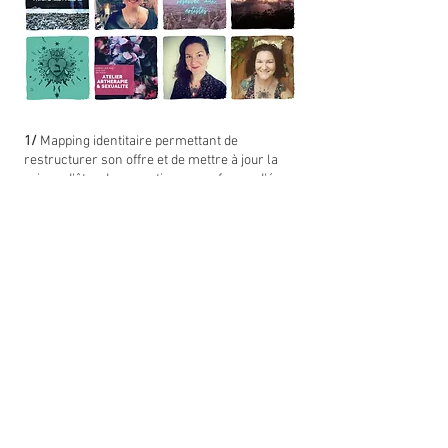
1/
Mapping identitaire
permettant de
restructurer son offre et de mettre à jour la
raison d'être de sa pratique sous forme d'égo-
système pour qu'elle la visualise, se
l'approprie et que l’identité visuelle puisse en
découler.
2/
Revenir aux fondamentaux Se présenter
sous un seul et même terme rassurant et
légitime. Créer un maillage transversal entre
ses différents médias pour qu'ils renvoient les
uns aux autres dans un cercle vertueux, leur
trouver une cohérence visuelle.
3/
Préserver la fraîcheur, réutiliser sans
casser... J'ai plongé dans les médias qu'elle
avait déjà générés au fil du temps afin de ne