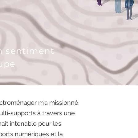
un sentiment
upe
lectroménager
m’a missionné
lti-supports à travers une
nait intenable pour les
pports numériques et la