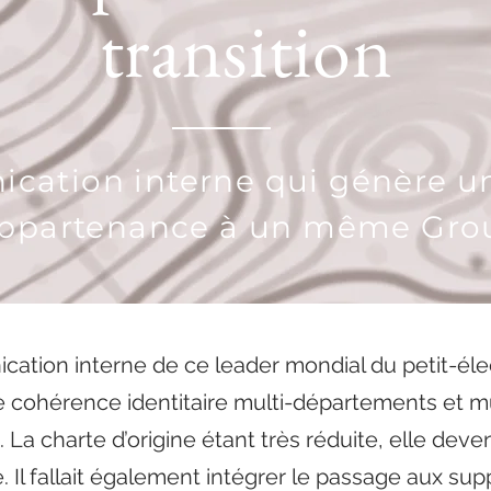
transition
cation interne qui génère 
appartenance à un même Gro
cation interne de ce
l
eader mondial du petit-é
e cohérence identitaire multi-départements et mu
 La charte d’origine étant très réduite, elle deve
. Il fallait également intégrer le passage aux su